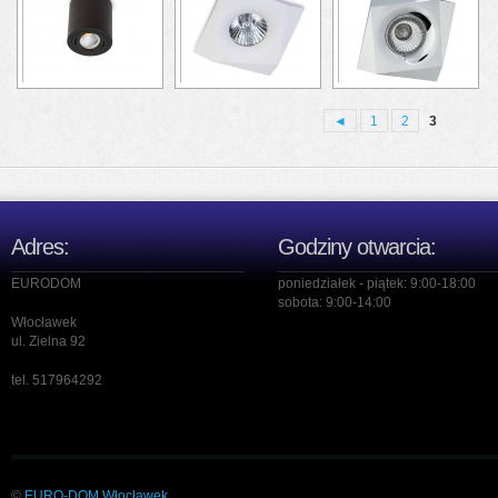
◄
1
2
3
Adres:
Godziny otwarcia:
EURODOM
poniedziałek - piątek: 9:00-18:00
sobota: 9:00-14:00
Włocławek
ul. Zielna 92
tel. 517964292
©
EURO-DOM
Włocławek