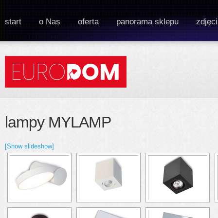
start
o Nas
oferta
panorama sklepu
zdjęc
lampy MYLAMP
[Show slideshow]