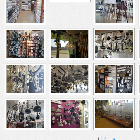
1
2
►