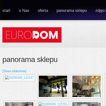
start
o Nas
oferta
panorama sklepu
zdjęc
panorama sklepu
[Show slideshow]