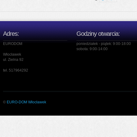
Adres:
Godziny otwarcia:
EURODOM
poniedziałek - piątek: 9:00-18:00
sobota: 9:00-14:00
Włocławek
ul. Zielna 92
tel. 517964292
©
EURO-DOM
Włocławek